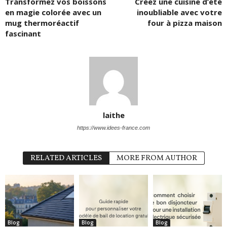
Transformez vos boissons
Créez une cuisine d’été
en magie colorée avec un
inoubliable avec votre
mug thermoréactif
four à pizza maison
fascinant
laithe
https://www.idees-france.com
RELATED ARTICLES
MORE FROM AUTHOR
Blog
Blog
Blog