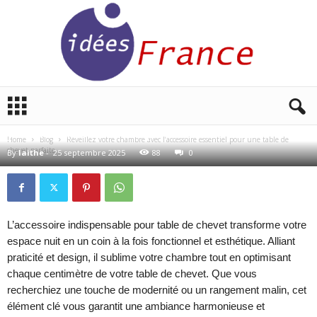
i
BLOG
d
Réveillez votre chambre avec l’accessoire essentiel
e
pour une table de chevet parfaite
e
Home
Blog
Réveillez votre chambre avec l’accessoire essentiel pour une table de
chevet parfaite
s
By
laithe
-
25 septembre 2025
88
0
f
r
a
n
L’accessoire indispensable pour table de chevet transforme votre
c
espace nuit en un coin à la fois fonctionnel et esthétique. Alliant
e
praticité et design, il sublime votre chambre tout en optimisant
chaque centimètre de votre table de chevet. Que vous
recherchiez une touche de modernité ou un rangement malin, cet
élément clé vous garantit une ambiance harmonieuse et