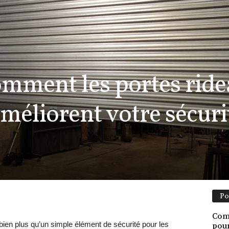
mment les portes rid
méliorent votre sécurit
Po
Comm
bien plus qu’un simple élément de sécurité pour les
pour