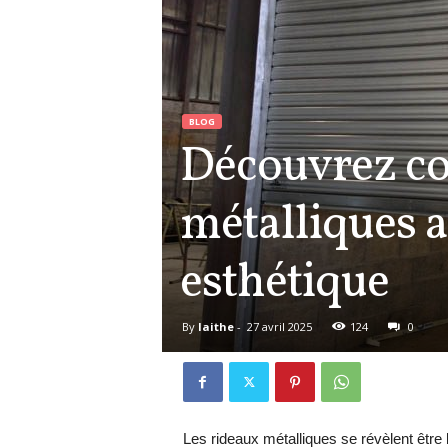
BLOG
Découvrez co
métalliques a
esthétique
By
laithe
-
27 avril 2025
124
0
Les rideaux métalliques se révèlent être 