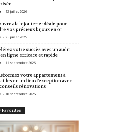
risée
e
-
13 juillet 2026
uvrez la bijouterie idéale pour
re vos précieux bijoux en or
e
-
25 juillet 2025
lérez votre succès avec un audit
en ligne efficace et rapide
e
-
14 septembre 2025
sformez votre appartement à
ailles en un lieu d’exception avec
conseils rénovations
e
-
18 septembre 2025
 Favorites