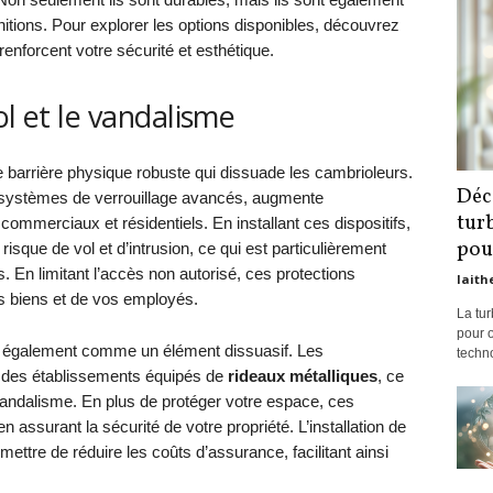
tions. Pour explorer les options disponibles, découvrez
renforcent votre sécurité et esthétique.
ol et le vandalisme
 barrière physique robuste qui dissuade les cambrioleurs.
Déc
 systèmes de verrouillage avancés, augmente
turb
ommerciaux et résidentiels. En installant ces dispositifs,
pour
risque de vol et d’intrusion, ce qui est particulièrement
s. En limitant l’accès non autorisé, ces protections
laith
os biens et de vos employés.
La tur
pour o
ne également comme un élément dissuasif. Les
techno
r des établissements équipés de
rideaux métalliques
, ce
 vandalisme. En plus de protéger votre espace, ces
t en assurant la sécurité de votre propriété. L’installation de
ttre de réduire les coûts d’assurance, facilitant ainsi