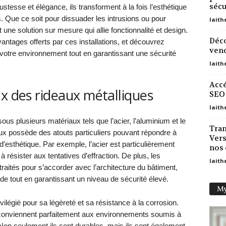
sécu
ustesse et élégance, ils transforment à la fois l’esthétique
. Que ce soit pour dissuader les intrusions ou pour
laith
nt une solution sur mesure qui allie fonctionnalité et design.
Déco
antages offerts par ces installations, et découvrez
vend
tre environnement tout en garantissant une sécurité
laith
Accé
ux des rideaux métalliques
SEO 
laith
us plusieurs matériaux tels que l’acier, l’aluminium et le
Tran
x possède des atouts particuliers pouvant répondre à
Vers
d’esthétique. Par exemple, l’acier est particulièrement
nos 
à résister aux tentatives d’effraction. De plus, les
laith
raités pour s’accorder avec l’architecture du bâtiment,
uide tout en garantissant un niveau de sécurité élevé.
My
ilégié pour sa légèreté et sa résistance à la corrosion.
onviennent parfaitement aux environnements soumis à
Non seulement ils sont durables, mais ils sont également