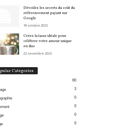
Dévoilez les secrets du coût du
référencement payant sur
Google
18 octobre 2025
Créez la tasse idéale pour
célébrer votre amour unique
en duo
22 novembre 2025
pular Categories
80
3
lage
0
graphie
0
ement
0
ge
0
ge