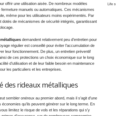
r offrir une utilisation aisée. De nombreux modèles
Life s
 de fermeture manuels ou automatiques. Ces mécanismes
mple, même pour les utilisateurs moins expérimentés. Par
sont dotés de mécanismes de sécurité intégrés, garantissant
blocage.
 métalliques
demandent relativement peu d’entretien pour
yage régulier est conseillé pour éviter l’accumulation de
ver leur fonctionnement. De plus, un entretien préventif
 ainsi de ces protections un choix économique sur le long
cilité d’utilisation et de leur faible besoin en maintenance
our les particuliers et les entreprises.
é des rideaux métalliques
ut sembler onéreux au premier abord, mais il s’agit d’une
s économies qu’ils peuvent générer sur le long terme. En
vous limitez le risque de vols et les réparations qui s’y
vos primes d’assurance, car de nombreuses compagnies