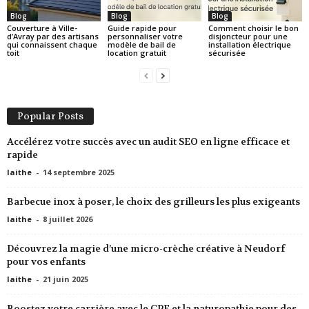
Blog
Blog
Blog
Couverture à Ville-
Guide rapide pour
Comment choisir le bon
d’Avray par des artisans
personnaliser votre
disjoncteur pour une
qui connaissent chaque
modèle de bail de
installation électrique
toit
location gratuit
sécurisée
Popular Posts
Accélérez votre succès avec un audit SEO en ligne efficace et
rapide
laithe
-
14 septembre 2025
Barbecue inox à poser, le choix des grilleurs les plus exigeants
laithe
-
8 juillet 2026
Découvrez la magie d’une micro-crèche créative à Neudorf
pour vos enfants
laithe
-
21 juin 2025
Boostez votre carrière avec le CPF et la naturopathie pour des